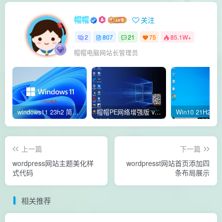
帽帽
关注
2
807
21
75
85.1W+
帽帽电脑网站长管理员
windows11 23h2 简体中文版64位 正式版
帽帽PE网络增强版 v2.4版本
上一篇
下一篇
wordpress网站主题美化样
wordpresst网站首页添加四
式代码
条布局展示
相关推荐