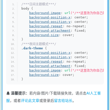
/***日间主题模式***/
body 
{
background-image
: 
url
("/**这里改为你自己的图片
background-position-x
: center;
background-position-y
: center;
background-repeat
: no-repeat;
background-attachment
: fixed;
background-size
: cover;
}
/***夜间主题模式***/
.dark-theme
{
background-position-x
: center;
background-position-y
: center;
background-repeat
: no-repeat;
background-attachment
: fixed;
background-image
: 
url
("/**这里改为你自己的图片
background-size
: cover;
}
温馨提示：
若内容/图片/下载链接失效，请点击
AI人工客
服
，或者
评论此文章
或登录后
留言给站长
。