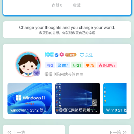
点赞
0
收藏
Change your thoughts and you change your world.
改变你的思想，你就能改变自己的命运
帽帽
关注
2
807
21
75
84.8W+
帽帽电脑网站长管理员
windows11 23h2 简体中文版64位 正式版
帽帽PE网络增强版 v2.4版本
上一篇
下一篇