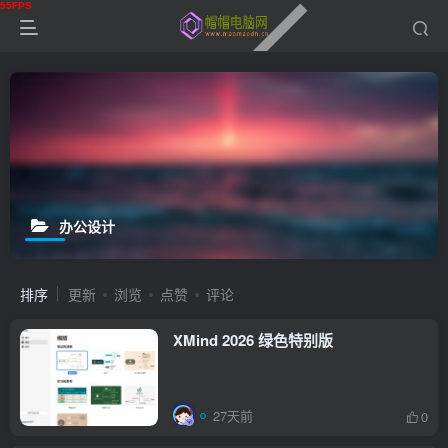
办公设计
排序
更新
浏览
点赞
评论
XMind 2026 绿色特别版
27天前
0