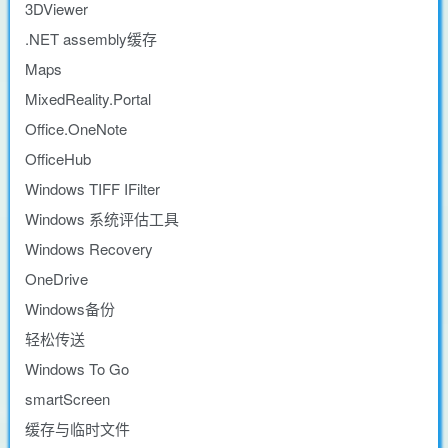
3DViewer
.NET assembly缓存
Maps
MixedReality.Portal
Office.OneNote
OfficeHub
Windows TIFF IFilter
Windows 系统评估工具
Windows Recovery
OneDrive
Windows备份
轻松传送
Windows To Go
smartScreen
缓存与临时文件