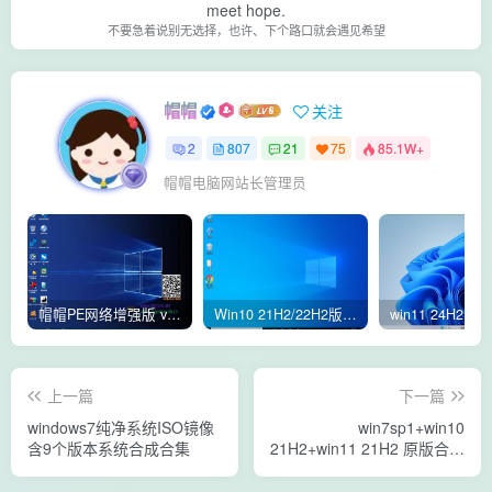
meet hope.
不要急着说别无选择，也许、下个路口就会遇见希望
帽帽
关注
2
807
21
75
85.1W+
帽帽电脑网站长管理员
帽帽PE网络增强版 v2.4版本
Win10 21H2/22H2版本 64位 纯净优化专业版
上一篇
下一篇
windows7纯净系统ISO镜像
win7sp1+win10
含9个版本系统合成合集
21H2+win11 21H2 原版合成
系统 内含16个原版合成系统