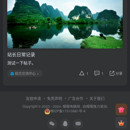
站长日常记录
测试一下帖子。
综合交流中心
1
1
分享
友链申请
免责声明
广告合作
关于我们
Copyright © 2023 - 2024·
帽帽电脑网
· 由帽帽
强力驱动.
赣ICP备17010881号-6