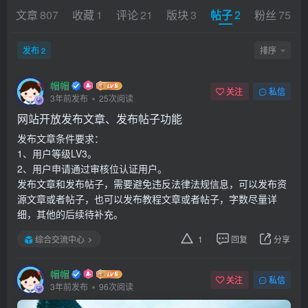
文章
807
收藏
1
评论
21
版块
3
帖子
2
粉丝
75
发布
排序
2
帽帽
关注
私信
3年前发布
25次阅读
网站开放发布文章、发布帖子功能
发布文章条件要求：
1、用户等级LV3。
2、用户申请通过审核位认证用户。
发布文章和发布帖子，需要避免违反法律法规信息，可以发布资
源文章或者帖子，也可以发布教程文章或者帖子，字数尽量详
细，其他的后续待补充。
综合交流中心
1
回复
分享
帽帽
关注
私信
3年前发布
96次阅读