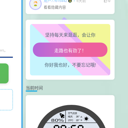
用户77615442
6天前
0
看看隐藏内容
坚持每天来逛逛，会让你
生活也美好了！
心情也舒畅了！
你好我也好，不要忘记哦!
走路也有劲了！
腿也不痛了！
当前时间
腰也不酸了！
工作也轻松了！