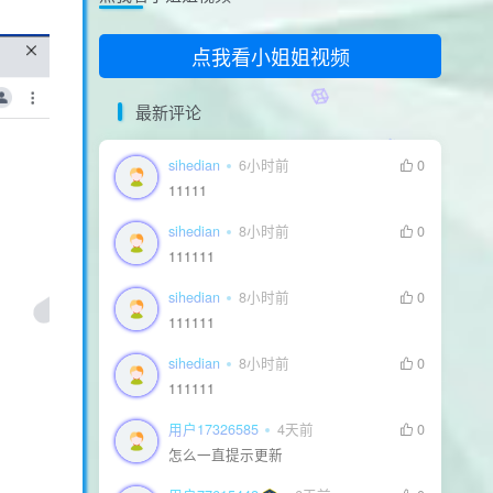
看看隐藏内容
点我看小姐姐视频
最新评论
sihedian
6小时前
0
11111
sihedian
8小时前
0
111111
sihedian
8小时前
0
111111
sihedian
8小时前
0
111111
用户17326585
4天前
0
怎么一直提示更新