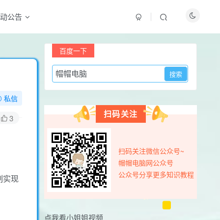
动公告
最新评论
百度一下
sihedian
6小时前
0
11111
私信
sihedian
8小时前
0
扫码关注
111111
3
sihedian
8小时前
0
111111
扫码关注微信公众号~
sihedian
8小时前
0
帽帽电脑网公众号
111111
公众号分享更多知识教程
制实现
用户17326585
4天前
0
怎么一直提示更新
点我看小姐姐视频
用户77615442
6天前
0