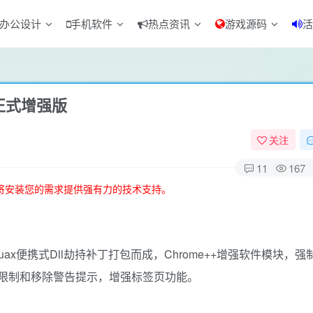
办公设计
手机软件
热点资讯
游戏源码
活
器 正式增强版
关注
11
167
将安装您的需求提供强有力的技术支持。
shuax便携式Dll劫持补丁打包而成，Chrome++增强软件模块，强
地区不相容限制和移除警告提示，增强标签页功能。