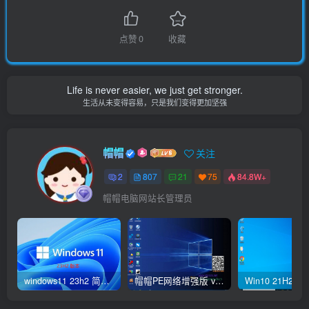
点赞
0
收藏
Life is never easier, we just get stronger.
生活从未变得容易，只是我们变得更加坚强
帽帽
关注
2
807
21
75
84.8W+
帽帽电脑网站长管理员
windows11 23h2 简体中文版64位 正式版
帽帽PE网络增强版 v2.4版本