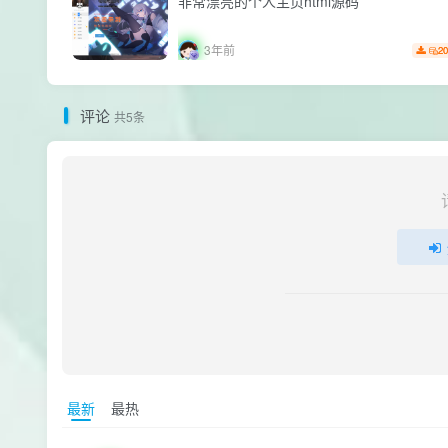
非常漂亮的个人主页html源码
3年前
20
评论
共5条
最新
最热