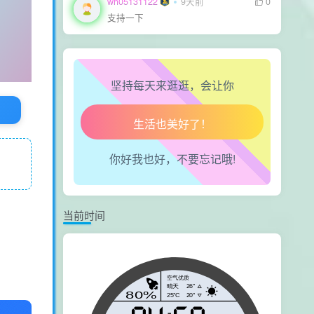
wh05131122
9天前
0
走路也有劲了！
支持一下
腿也不痛了！
坚持每天来逛逛，会让你
腰也不酸了！
工作也轻松了！
你好我也好，不要忘记哦!
当前时间