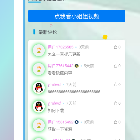
支持一下
点我看小姐姐视频
最新评论
用户17326585
3天前
0
怎么一直提示更新
用户77615442
5天前
0
看看隐藏内容
yjmfwxf
7天前
0
666666666666666666666666
yjmfwxf
7天前
0
如何下载
生活也美好了！
用户15815492
8天前
0
获取一下资源
心情也舒畅了！