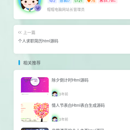
2
807
21
75
84.7W+
帽帽电脑网站长管理员
上一篇
个人求职简历html源码
相关推荐
除夕倒计时Html源码
3年前
情人节表白Html表白生成源码
3年前