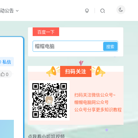
动公告
最新评论
百度一下
用户17326585
3天前
0
怎么一直提示更新
私信
用户77615442
5天前
0
扫码关注
看看隐藏内容
0
yjmfwxf
7天前
0
666666666666666666666666
扫码关注微信公众号~
yjmfwxf
7天前
0
帽帽电脑网公众号
如何下载
公众号分享更多知识教程
用户15815492
8天前
0
获取一下资源
点我看小姐姐视频
wh05131122
9天前
0