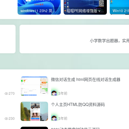
windows11 23h2 简体中文版64位 正式版
帽帽PE网络增强版 v2.4版本
小学数学出题器，实
微信对话生成 html网页在线对话生成器
270
3年前
个人主页HTML防QQ资料源码
230
3年前