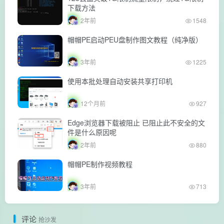
下载方法
2年前
1548
帽帽PE启动PEU盘制作图文教程（纯净版）
3年前
1225
使用本批处理自动安装共享打印机
12个月前
927
Edge浏览器下载被阻止 已阻止此不安全的文
件是什么原因呢
2年前
880
帽帽PE制作视频教程
3年前
713
评论
抢沙发