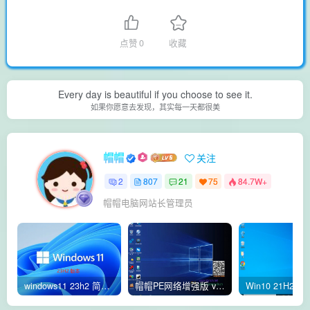
点赞
0
收藏
Every day is beautiful if you choose to see it.
如果你愿意去发现，其实每一天都很美
帽帽
关注
2
807
21
75
84.7W+
帽帽电脑网站长管理员
windows11 23h2 简体中文版64位 正式版
帽帽PE网络增强版 v2.4版本