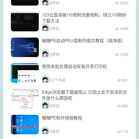
3年前
1625
123云盘突破1G限制流量限制，绕过1G限制
下载方法
2年前
1549
帽帽PE启动PEU盘制作图文教程（纯净版）
3年前
1226
使用本批处理自动安装共享打印机
12个月前
931
Edge浏览器下载被阻止 已阻止此不安全的文
件是什么原因呢
2年前
882
帽帽PE制作视频教程
3年前
713