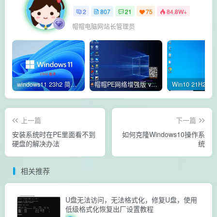
2
807
21
75
84.8W+
帽帽电脑网站长管理员
windows11 23h2 简体中文版64位 正式版
帽帽PE网络增强版 v2.4版本
上一篇
下一篇
安装系统时在PE里面看不到
如何克隆Windows10操作系
硬盘的解决办法
统
相关推荐
U盘无法访问，无法格式化，修复U盘，使用
低级格式化恢复出厂设置教程