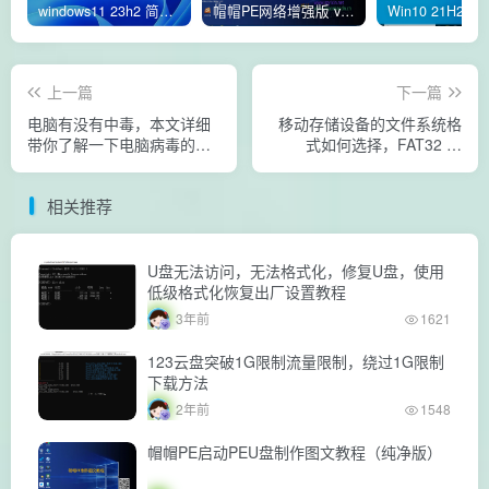
windows11 23h2 简体中文版64位 正式版
帽帽PE网络增强版 v2.4版本
上一篇
下一篇
电脑有没有中毒，本文详细
移动存储设备的文件系统格
带你了解一下电脑病毒的特
式如何选择，FAT32 和
征
NTFS的区别
相关推荐
U盘无法访问，无法格式化，修复U盘，使用
低级格式化恢复出厂设置教程
3年前
1621
123云盘突破1G限制流量限制，绕过1G限制
下载方法
2年前
1548
帽帽PE启动PEU盘制作图文教程（纯净版）