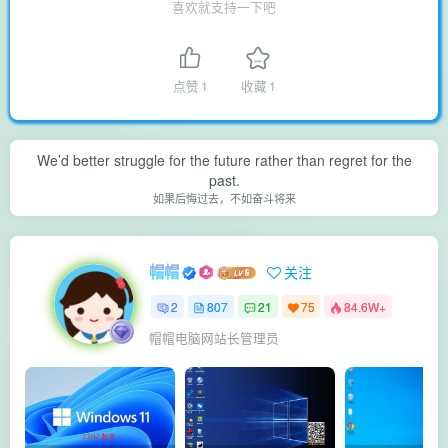
喜欢就支持一下吧
点赞
1
收藏
1
We’d better struggle for the future rather than regret for the
past.
如果后悔过去，不如奋斗将来
帽帽
关注
2
807
21
75
84.6W+
帽帽电脑网站长管理员