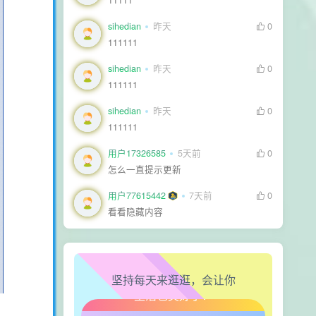
11111
sihedian
昨天
0
111111
sihedian
昨天
0
111111
sihedian
昨天
0
生活也美好了！
111111
心情也舒畅了！
用户17326585
5天前
0
怎么一直提示更新
走路也有劲了！
用户77615442
7天前
0
看看隐藏内容
腿也不痛了！
腰也不酸了！
坚持每天来逛逛，会让你
工作也轻松了！