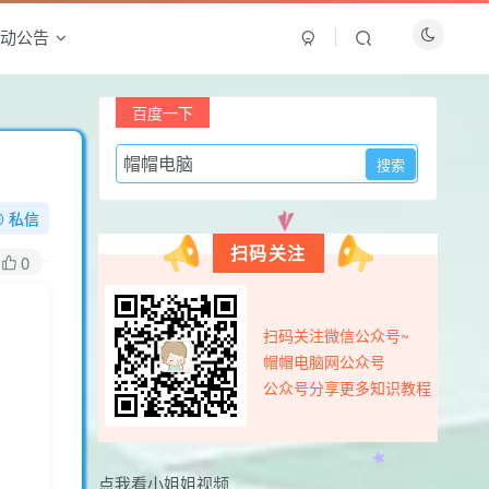
动公告
百度一下
免费内容
私信
扫码关注
0
温馨提示：虚拟软件资源具有可复制性，购买前
请确认是否需要，购买后概不退款
扫码关注微信公众号~
登录查看
帽帽电脑网公众号
公众号分享更多知识教程
最新评论
sihedian
昨天
0
点我看小姐姐视频
11111