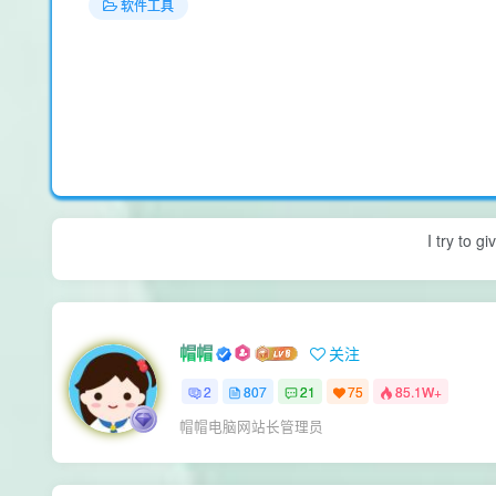
软件工具
I try to g
帽帽
关注
2
807
21
75
85.1W+
帽帽电脑网站长管理员