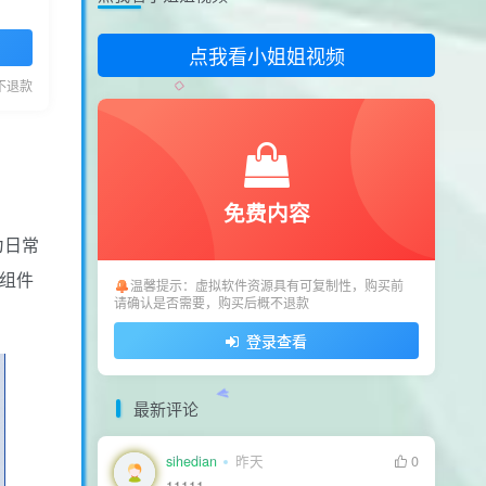
sihedian
昨天
0
点我看小姐姐视频
111111
不退款
sihedian
昨天
0
111111
sihedian
昨天
0
111111
免费内容
用户17326585
5天前
0
为日常
怎么一直提示更新
 组件
温馨提示：虚拟软件资源具有可复制性，购买前
用户77615442
7天前
0
请确认是否需要，购买后概不退款
看看隐藏内容
登录查看
最新评论
sihedian
昨天
0