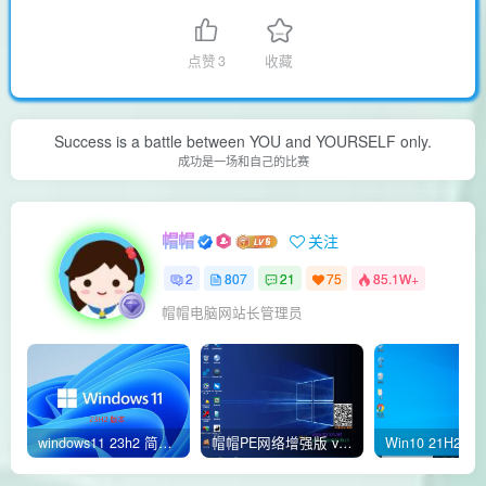
点赞
3
收藏
Success is a battle between YOU and YOURSELF only.
成功是一场和自己的比赛
帽帽
关注
2
807
21
75
85.1W+
帽帽电脑网站长管理员
windows11 23h2 简体中文版64位 正式版
帽帽PE网络增强版 v2.4版本