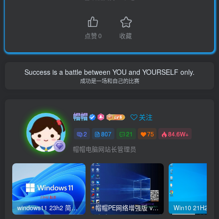
点赞
0
收藏
Success is a battle between YOU and YOURSELF only.
成功是一场和自己的比赛
帽帽
关注
2
807
21
75
84.6W+
帽帽电脑网站长管理员
windows11 23h2 简体中文版64位 正式版
帽帽PE网络增强版 v2.4版本