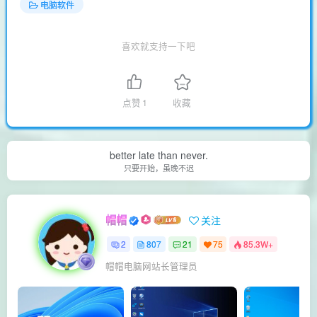
电脑软件
喜欢就支持一下吧
点赞
1
收藏
better late than never.
只要开始，虽晚不迟
帽帽
关注
2
807
21
75
85.3W+
帽帽电脑网站长管理员