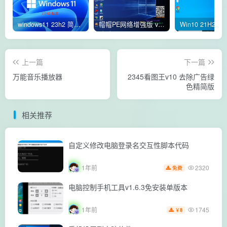
windows11 23h2 简体中文版64位 正式版
帽帽PE网络增强版 v2.4版本
上一篇
下一篇
万能音乐播放器
2345看图王v10 去除广告绿
色精简版
相关推荐
自定义修改电脑登录名交互性脚本代码
2320
1年前
免费
电脑控制手机工具v1.6.3免安装单版本
1745
1年前
8
￥