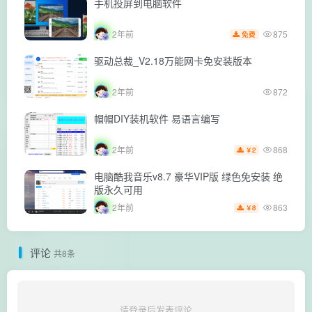
手机投屏到电脑软件
875
2年前
免费
驱动总裁_V2.18万能网卡免安装版本
2年前
872
帽帽DIY装机软件 易语言编写
868
2年前
2
￥
电脑酷我音乐v8.7 豪华VIP版 绿色免安装 绝
版永久可用
863
2年前
8
￥
评论
共8条
请登录后发表评论