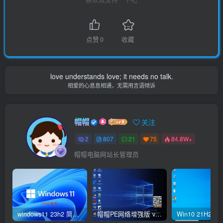
点赞
0
收藏
love understands love; it needs no talk.
相爱的心息息相通，无需用言语倾诉
帽帽
关注
2
807
21
75
84.8W+
帽帽电脑网站长管理员
windows11 23h2 简体中文版64位 正式版
帽帽PE网络增强版 v2.4版本