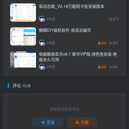
驱动总裁_V2.18万能网卡免安装版本
2年前
870
帽帽DIY装机软件 易语言编写
867
2年前
2
￥
电脑酷我音乐v8.7 豪华VIP版 绿色免安装 绝
版永久可用
861
2年前
8
￥
评论
共2条
请登录后发表评论
登录
注册