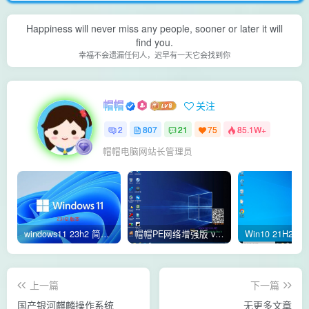
Happiness will never miss any people, sooner or later it will
find you.
幸福不会遗漏任何人，迟早有一天它会找到你
帽帽
关注
2
807
21
75
85.1W+
帽帽电脑网站长管理员
windows11 23h2 简体中文版64位 正式版
帽帽PE网络增强版 v2.4版本
上一篇
下一篇
国产银河麒麟操作系统
无更多文章