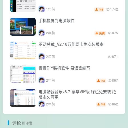
1742
1年前
8
￥
手机投屏到电脑软件
875
2年前
免费
驱动总裁_V2.18万能网卡免安装版本
2年前
871
帽帽DIY装机软件 易语言编写
867
2年前
2
￥
电脑酷我音乐v8.7 豪华VIP版 绿色免安装 绝
版永久可用
862
2年前
8
￥
评论
抢沙发