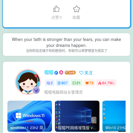
点赞
0
收藏
When your faith is stronger than your fears, you can make
your dreams happen.
当你的信念强于你的胆怯时，你就可以将梦想变为现实了
帽帽
关注
2
807
21
75
84.7W+
帽帽电脑网站长管理员
windows11 23h2 简体中文版64位 正式版
帽帽PE网络增强版 v2.4版本