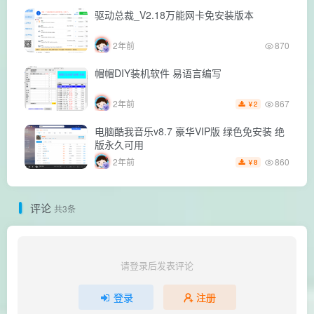
驱动总裁_V2.18万能网卡免安装版本
2年前
870
帽帽DIY装机软件 易语言编写
867
2年前
2
￥
电脑酷我音乐v8.7 豪华VIP版 绿色免安装 绝
版永久可用
860
2年前
8
￥
评论
共3条
请登录后发表评论
登录
注册