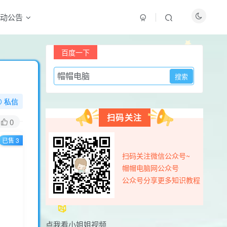
动公告
付费资源
百度一下
已售 3
8
限时特惠
10
￥
￥
私信
黄金会员
钻石会员
免费
免费
扫码关注
0
温馨提示：虚拟软件资源具有可复制性，购买前
已售 3
请确认是否需要，购买后概不退款
扫码关注微信公众号~
登录购买
帽帽电脑网公众号
公众号分享更多知识教程
最新评论
用户17326585
3天前
0
点我看小姐姐视频