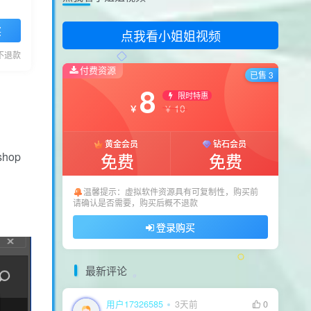
怎么一直提示更新
买
点我看小姐姐视频
用户77615442
4天前
0
看看隐藏内容
不退款
付费资源
yjmfwxf
7天前
0
已售 3
8
666666666666666666666666
限时特惠
10
￥
￥
yjmfwxf
7天前
0
如何下载
黄金会员
钻石会员
hop
免费
免费
用户15815492
8天前
0
获取一下资源
温馨提示：虚拟软件资源具有可复制性，购买前
wh05131122
9天前
0
请确认是否需要，购买后概不退款
支持一下
登录购买
最新评论
用户17326585
3天前
0