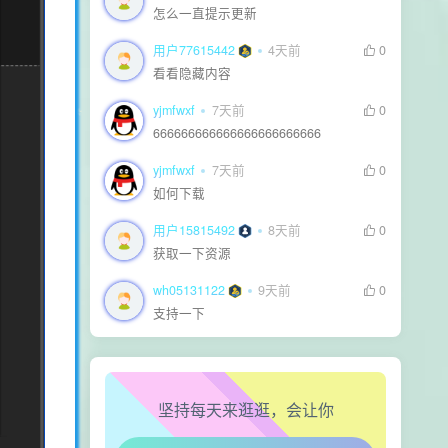
怎么一直提示更新
用户77615442
4天前
0
看看隐藏内容
yjmfwxf
7天前
0
666666666666666666666666
yjmfwxf
7天前
0
如何下载
用户15815492
8天前
0
获取一下资源
wh05131122
9天前
0
生活也美好了！
支持一下
心情也舒畅了！
坚持每天来逛逛，会让你
走路也有劲了！