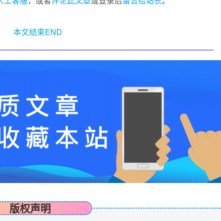
I人工客服
，或者
评论此文章
或登录后
留言给站长
。
本文结束END
版权声明