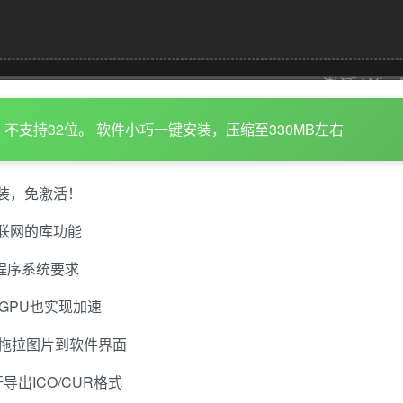
4位以上，不支持32位。 软件小巧一键安装，压缩至330MB左右
装，免激活！
联网的库功能
装程序系统要求
）,无GPU也实现加速
持拖拉图片到软件界面
开导出ICO/CUR格式