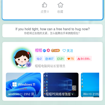
点赞
0
收藏
If you hold tight, how can a free hand to hug now?
你若将过去抱的太紧，怎么能腾出手来拥抱现在？
帽帽
关注
2
807
21
75
84.6W+
帽帽电脑网站长管理员
windows11 23h2 简体中文版64位 正式版
帽帽PE网络增强版 v2.4版本