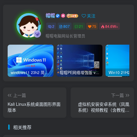
帽帽
关注
2
807
21
75
84.6W+
帽帽电脑网站长管理员
windows11 23h2 简体中文版64位 正式版
帽帽PE网络增强版 v2.4版本
上一篇
下一篇
Kali Linux系统桌面图形界面
虚拟机安装安卓系统（凤凰
版本
系统）视频教程（含教程视
频全套资料）
相关推荐