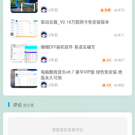
875
2年前
免费
驱动总裁_V2.18万能网卡免安装版本
2年前
871
帽帽DIY装机软件 易语言编写
867
2年前
2
￥
电脑酷我音乐v8.7 豪华VIP版 绿色免安装 绝
版永久可用
862
2年前
8
￥
评论
抢沙发
请登录后发表评论