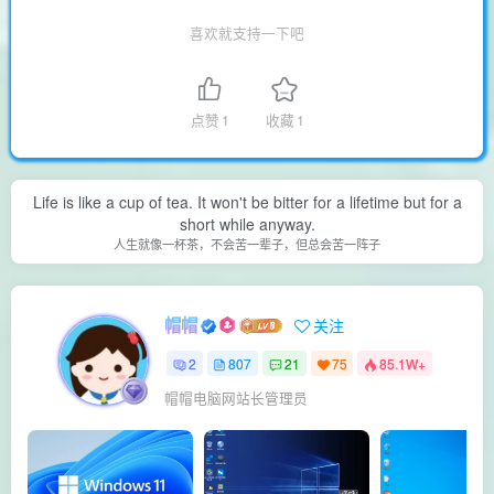
喜欢就支持一下吧
点赞
1
收藏
1
Life is like a cup of tea. It won't be bitter for a lifetime but for a
short while anyway.
人生就像一杯茶，不会苦一辈子，但总会苦一阵子
帽帽
关注
2
807
21
75
85.1W+
帽帽电脑网站长管理员