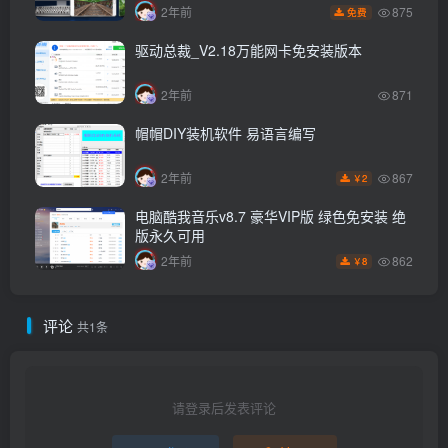
875
2年前
免费
驱动总裁_V2.18万能网卡免安装版本
2年前
871
帽帽DIY装机软件 易语言编写
867
2年前
2
￥
电脑酷我音乐v8.7 豪华VIP版 绿色免安装 绝
版永久可用
862
2年前
8
￥
评论
共1条
请登录后发表评论