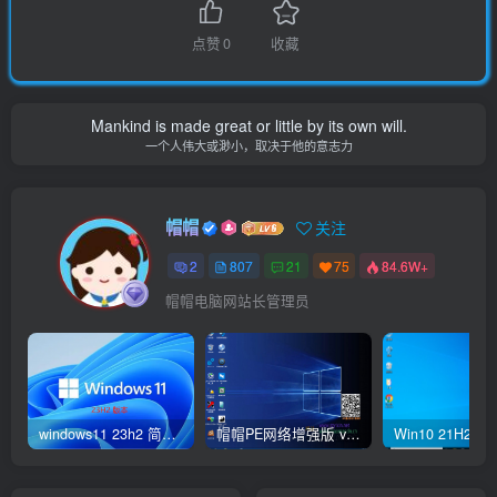
点赞
0
收藏
Mankind is made great or little by its own will.
一个人伟大或渺小，取决于他的意志力
帽帽
关注
2
807
21
75
84.6W+
帽帽电脑网站长管理员
windows11 23h2 简体中文版64位 正式版
帽帽PE网络增强版 v2.4版本