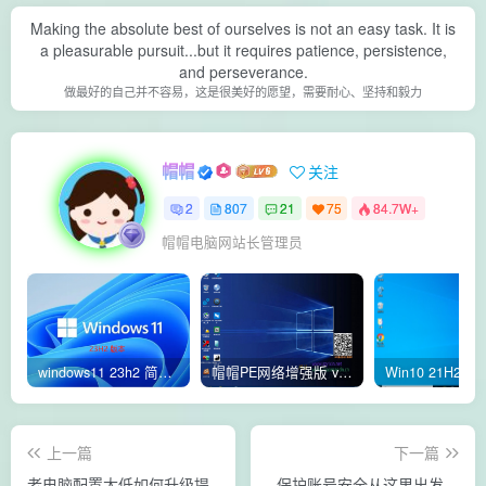
Making the absolute best of ourselves is not an easy task. It is
a pleasurable pursuit...but it requires patience, persistence,
and perseverance.
做最好的自己并不容易，这是很美好的愿望，需要耐心、坚持和毅力
帽帽
关注
2
807
21
75
84.7W+
帽帽电脑网站长管理员
windows11 23h2 简体中文版64位 正式版
帽帽PE网络增强版 v2.4版本
上一篇
下一篇
老电脑配置太低如何升级提
保护账号安全从这里出发，