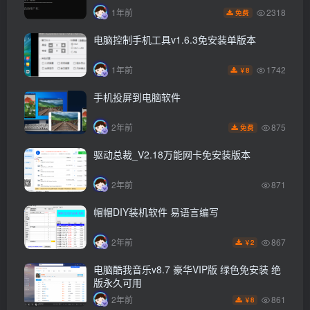
2318
1年前
免费
电脑控制手机工具v1.6.3免安装单版本
1742
1年前
8
￥
手机投屏到电脑软件
875
2年前
免费
驱动总裁_V2.18万能网卡免安装版本
2年前
871
帽帽DIY装机软件 易语言编写
867
2年前
2
￥
电脑酷我音乐v8.7 豪华VIP版 绿色免安装 绝
版永久可用
861
2年前
8
￥