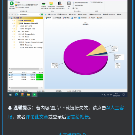
温馨提示：
若内容/图片/下载链接失效，请点击
AI人工客
服
，或者
评论此文章
或登录后
留言给站长
。
本文结束END