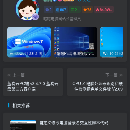
2
807
21
75
84.9W+
帽帽电脑网站长管理员
windows11 23h2 简体中文版64位 正式版
帽帽PE网络增强版 v2.4版本
上一篇
下一篇
蓝奏云PC端 v3.4.7.0 蓝奏云
CPU-Z 电脑处理器识别和硬
盘第三方客户端
件检测绿色单文件版 V2.09
相关推荐
自定义修改电脑登录名交互性脚本代码