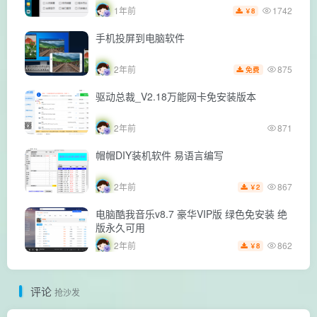
1742
1年前
8
￥
手机投屏到电脑软件
875
2年前
免费
驱动总裁_V2.18万能网卡免安装版本
2年前
871
帽帽DIY装机软件 易语言编写
867
2年前
2
￥
电脑酷我音乐v8.7 豪华VIP版 绿色免安装 绝
版永久可用
862
2年前
8
￥
评论
抢沙发