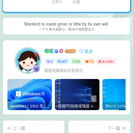
点赞
0
收藏
Mankind is made great or little by its own will.
一个人伟大或渺小，取决于他的意志力
帽帽
关注
2
807
21
75
84.6W+
帽帽电脑网站长管理员
windows11 23h2 简体中文版64位 正式版
帽帽PE网络增强版 v2.4版本
上一篇
下一篇