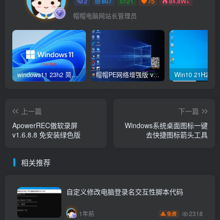
2
807
21
75
84.8W+
帽帽电脑网站长管理员
windows11 23h2 简体中文版64位 正式版
帽帽PE网络增强版 v2.4版本
上一篇
下一篇
ApowerREC傲软录屏
Windows系统桌面图标一键
v1.6.8.8 免安装绿色版
去快捷图标箭头工具
相关推荐
自定义修改电脑登录名交互性脚本代码
2318
1年前
免费