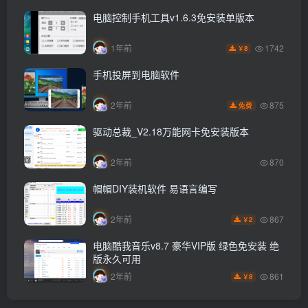
电脑控制手机工具v1.6.3免安装单版本
1742
1年前
8
￥
手机投屏到电脑软件
875
2年前
免费
驱动总裁_V2.18万能网卡免安装版本
2年前
870
帽帽DIY装机软件 易语言编写
867
2年前
2
￥
电脑酷我音乐v8.7 豪华VIP版 绿色免安装 绝
版永久可用
861
2年前
8
￥