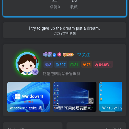
点赞
0
收藏
I try to give up the dream just a dream.
努力了才叫梦想
帽帽
关注
2
807
21
75
84.6W+
帽帽电脑网站长管理员
windows11 23h2 简体中文版64位 正式版
帽帽PE网络增强版 v2.4版本