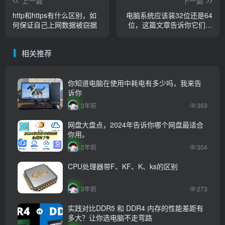
上一篇
下一篇
http和https有什么区别，如
电脑系统应该装32位还是64
何保证自己上网数据被窃据
位，这篇文章告诉你它们的
区别
相关推荐
你知道电脑在使用中耗电有多少吗，我来告
诉你
3年前
363
网盘大盘点，2024年告诉你哪个网盘最适合
你用。
2年前
304
CPU处理器带F、KF、K、ks的区别
3年前
273
实践对比DDR5 和 DDR4 内存的性能差距有
多大？让你选电脑不走弯路