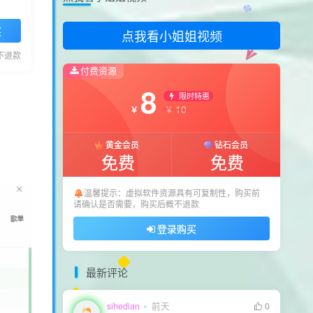
11111
买
点我看小姐姐视频
sihedian
前天
0
111111
不退款
付费资源
sihedian
前天
0
8
111111
限时特惠
10
￥
￥
sihedian
前天
0
111111
黄金会员
钻石会员
免费
免费
用户17326585
6天前
0
怎么一直提示更新
温馨提示：虚拟软件资源具有可复制性，购买前
用户77615442
8天前
0
请确认是否需要，购买后概不退款
看看隐藏内容
登录购买
最新评论
sihedian
前天
0