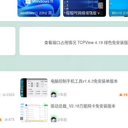
windows11 23h2 简体中文版64位 正式版
帽帽PE网络增强版 v2.4版本
电脑控制手机工具v1.6.3免安装单版本
2320
1年前
8
￥
驱动总裁_V2.18万能网卡免安装版本
875
2年前
费