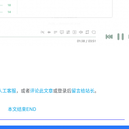
I人工客服
，或者
评论此文章
或登录后
留言给站长
。
本文结束END