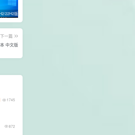
Win10 21H2/22H2版本 64位 纯净优化专业版
win11 24H2 /21H2版本/22H2版本/23H2版本/64位专业版纯净优化GHOST版本
自定义修改电脑登录名交互性脚本代码
下一篇
查看端口占用情况 TCPView 4.19 绿色免安装版本 中文版
1745
872