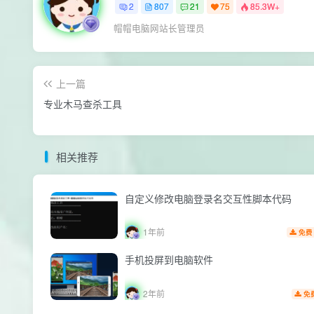
2
807
21
75
85.3W+
帽帽电脑网站长管理员
上一篇
专业木马查杀工具
相关推荐
自定义修改电脑登录名交互性脚本代码
1年前
免费
手机投屏到电脑软件
2年前
免