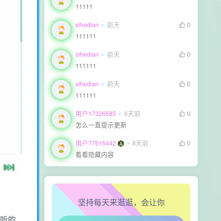
11111
sihedian
前天
0
111111
sihedian
前天
0
111111
sihedian
前天
0
111111
用户17326585
6天前
0
怎么一直提示更新
用户77615442
8天前
0
看看隐藏内容
生活也美好了！
心情也舒畅了！
坚持每天来逛逛，会让你
走路也有劲了！
想听的