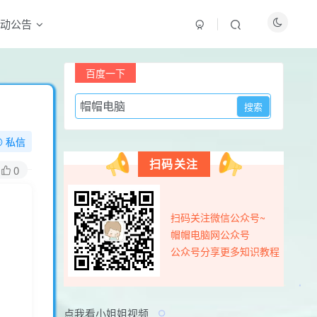
动公告
付费资源
百度一下
8
限时特惠
10
￥
￥
私信
黄金会员
钻石会员
免费
免费
扫码关注
0
温馨提示：虚拟软件资源具有可复制性，购买前
请确认是否需要，购买后概不退款
扫码关注微信公众号~
登录购买
帽帽电脑网公众号
公众号分享更多知识教程
最新评论
sihedian
前天
0
点我看小姐姐视频