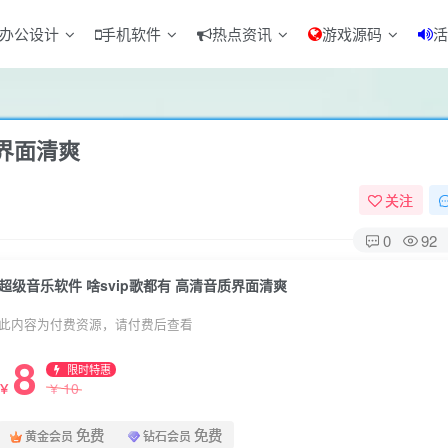
办公设计
手机软件
热点资讯
游戏源码
活
质界面清爽
关注
0
92
超级音乐软件 啥svip歌都有 高清音质界面清爽
此内容为付费资源，请付费后查看
8
限时特惠
10
￥
￥
免费
免费
黄金会员
钻石会员