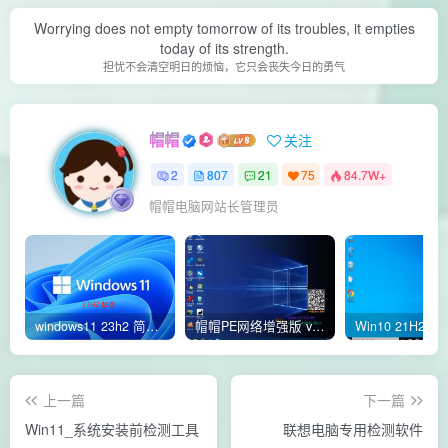
Worrying does not empty tomorrow of its troubles, it empties
today of its strength.
担忧不会清空明日的烦恼，它只会丧失今日的勇气
帽帽
关注
2
807
21
75
84.7W+
帽帽电脑网站长管理员
windows11 23h2 简体中文版64位 正式版
帽帽PE网络增强版 v2.4版本
上一篇
下一篇
Win11_系统安装前检测工具
联想电脑专用检测软件