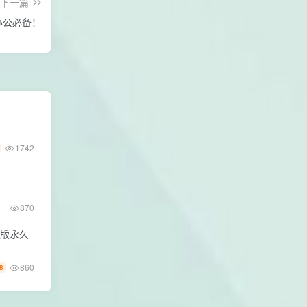
下一篇
办公必备！
1742
870
绝版永久
860
8