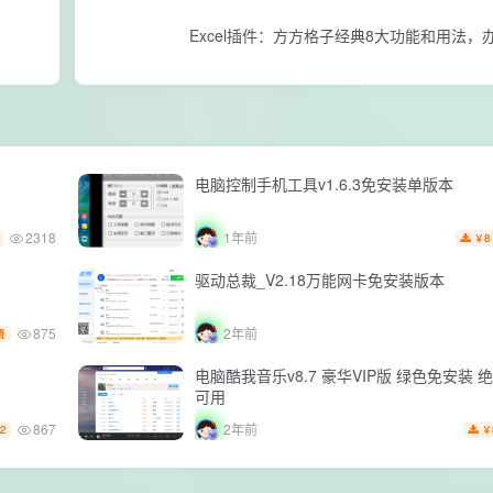
Excel插件：方方格子经典8大功能和用法，
电脑控制手机工具v1.6.3免安装单版本
2318
1年前
8
￥
驱动总裁_V2.18万能网卡免安装版本
875
2年前
费
电脑酷我音乐v8.7 豪华VIP版 绿色免安装 
可用
867
2年前
2
￥