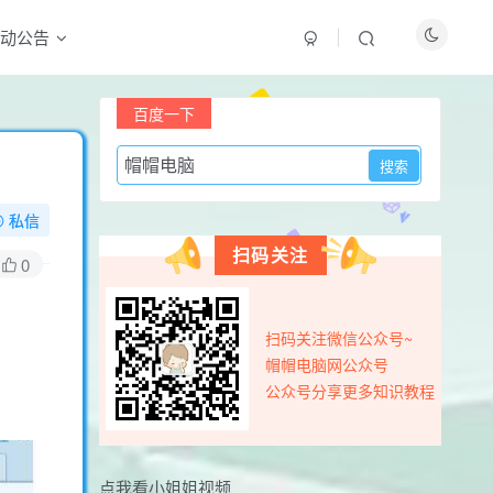
动公告
最新评论
百度一下
用户17326585
3天前
0
怎么一直提示更新
私信
用户77615442
5天前
0
扫码关注
看看隐藏内容
0
yjmfwxf
7天前
0
666666666666666666666666
扫码关注微信公众号~
yjmfwxf
7天前
0
帽帽电脑网公众号
如何下载
公众号分享更多知识教程
用户15815492
8天前
0
获取一下资源
点我看小姐姐视频
wh05131122
10天前
0