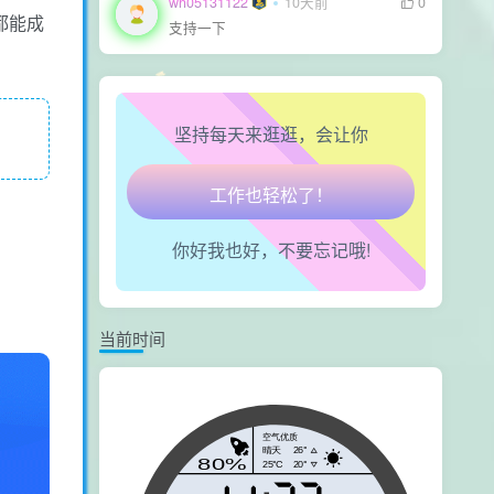
wh05131122
10天前
0
都能成
心情也舒畅了！
支持一下
走路也有劲了！
坚持每天来逛逛，会让你
腿也不痛了！
腰也不酸了！
你好我也好，不要忘记哦!
工作也轻松了！
当前时间