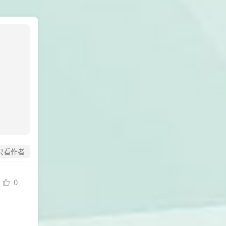
只看作者
0