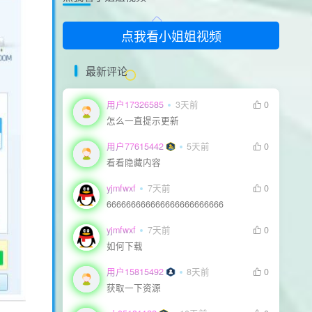
支持一下
点我看小姐姐视频
最新评论
用户17326585
3天前
0
怎么一直提示更新
用户77615442
5天前
0
看看隐藏内容
yjmfwxf
7天前
0
666666666666666666666666
yjmfwxf
7天前
0
如何下载
用户15815492
8天前
0
获取一下资源
生活也美好了！