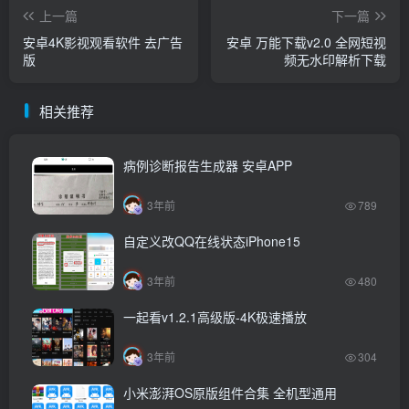
上一篇
下一篇
安卓4K影视观看软件 去广告
安卓 万能下载v2.0 全网短视
版
频无水印解析下载
相关推荐
病例诊断报告生成器 安卓APP
3年前
789
自定义改QQ在线状态iPhone15
3年前
480
一起看v1.2.1高级版-4K极速播放
3年前
304
小米澎湃OS原版组件合集 全机型通用