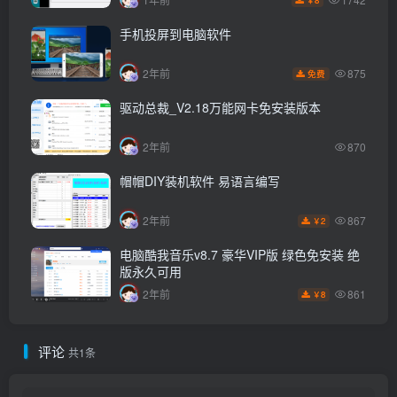
手机投屏到电脑软件
875
2年前
免费
驱动总裁_V2.18万能网卡免安装版本
2年前
870
帽帽DIY装机软件 易语言编写
867
2年前
2
￥
电脑酷我音乐v8.7 豪华VIP版 绿色免安装 绝
版永久可用
861
2年前
8
￥
评论
共1条