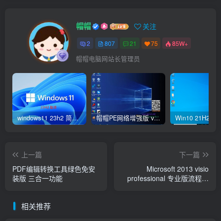
帽帽
关注
2
807
21
75
85W+
帽帽电脑网站长管理员
windows11 23h2 简体中文版64位 正式版
帽帽PE网络增强版 v2.4版本
上一篇
下一篇
PDF编辑转换工具绿色免安
Microsoft 2013 visio
装版 三合一功能
professional 专业版流程图
制作软件+激活工具
相关推荐