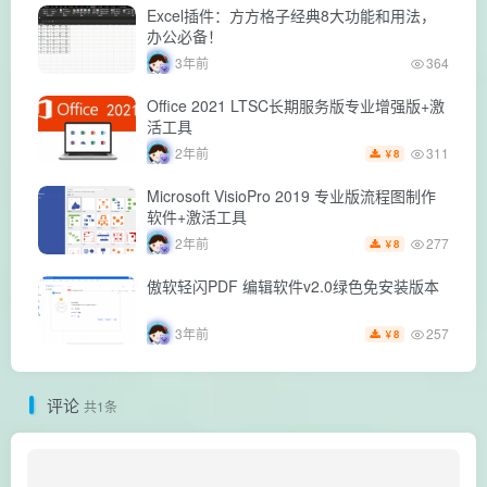
Excel插件：方方格子经典8大功能和用法，
办公必备！
3年前
364
Office 2021 LTSC长期服务版专业增强版+激
活工具
311
2年前
8
￥
Microsoft VisioPro 2019 专业版流程图制作
软件+激活工具
277
2年前
8
￥
傲软轻闪PDF 编辑软件v2.0绿色免安装版本
257
3年前
8
￥
评论
共1条