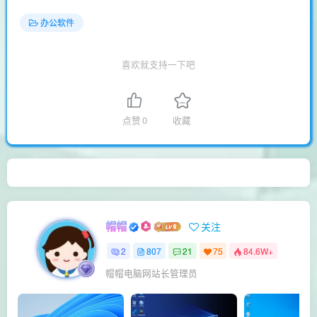
办公软件
喜欢就支持一下吧
点赞
0
收藏
帽帽
关注
2
807
21
75
84.6W+
帽帽电脑网站长管理员