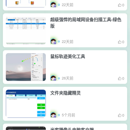
22天前
0
超级强悍的局域网设备扫描工具-绿色
版
22天前
0
鼠标轨迹美化工具
26天前
0
文件夹隐藏精灵
5个月前
0
米家摄像头电脑客户端