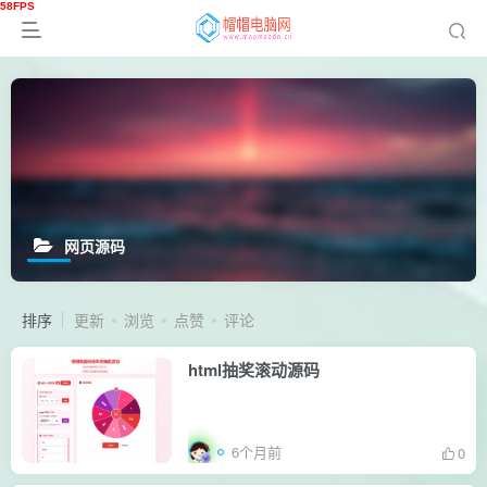
网页源码
排序
更新
浏览
点赞
评论
html抽奖滚动源码
6个月前
0