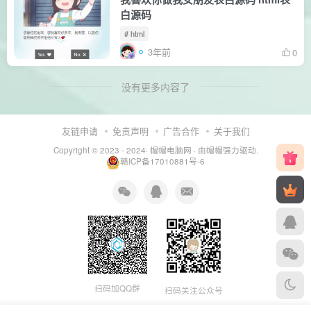
白源码
# html
3年前
0
没有更多内容了
友链申请
免责声明
广告合作
关于我们
Copyright © 2023 - 2024·
帽帽电脑网
· 由帽帽
强力驱动.
赣ICP备17010881号-6
扫码加QQ群
扫码关注公众号