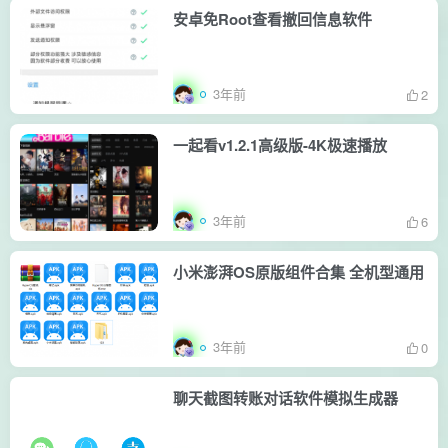
安卓免Root查看撤回信息软件
3年前
2
一起看v1.2.1高级版-4K极速播放
3年前
6
小米澎湃OS原版组件合集 全机型通用
3年前
0
聊天截图转账对话软件模拟生成器