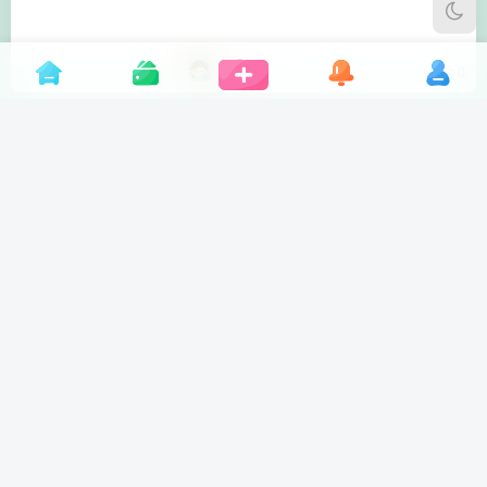
3年前
0
安卓APP 30天健身记录v2.0 绿化版
3年前
0
安卓水印相机 绿化去广告版 安卓APP
3年前
0
AI虚拟聊天软件-ChatAI虚拟女友聊天
安卓APP
3年前
0