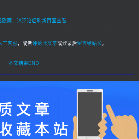
隐藏，请评论后刷新页面查看.
I人工客服
，或者
评论此文章
或登录后
留言给站长
。
本文结束END