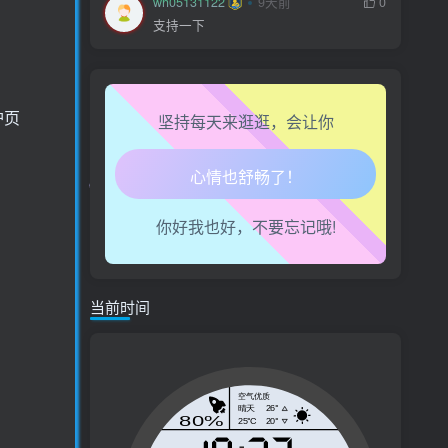
wh05131122
9天前
0
支持一下
腿也不痛了！
腰也不酸了！
护页
坚持每天来逛逛，会让你
工作也轻松了！
你好我也好，不要忘记哦!
当前时间