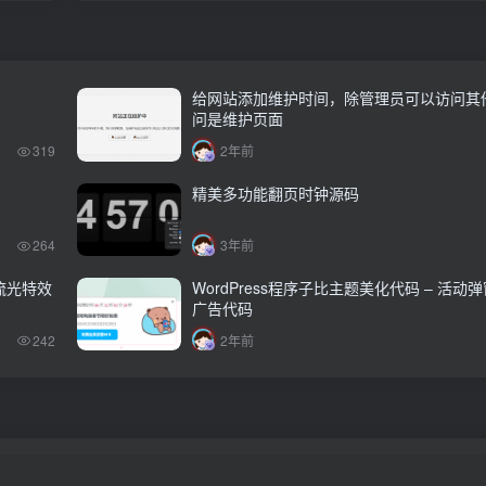
给网站添加维护时间，除管理员可以访问其
问是维护页面
319
2年前
精美多功能翻页时钟源码
264
3年前
态流光特效
WordPress程序子比主题美化代码 – 活动
广告代码
242
2年前