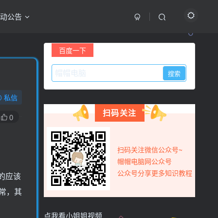
动公告
最新评论
百度一下
用户17326585
前天
0
怎么一直提示更新
私信
用户77615442
4天前
0
扫码关注
看看隐藏内容
0
yjmfwxf
6天前
0
666666666666666666666666
扫码关注微信公众号~
yjmfwxf
6天前
0
帽帽电脑网公众号
如何下载
公众号分享更多知识教程
的应该
用户15815492
7天前
0
常，其
获取一下资源
点我看小姐姐视频
wh05131122
9天前
0