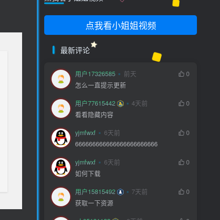
支持一下
点我看小姐姐视频
最新评论
用户17326585
前天
0
怎么一直提示更新
用户77615442
4天前
0
看看隐藏内容
yjmfwxf
6天前
0
666666666666666666666666
生活也美好了！
yjmfwxf
6天前
0
如何下载
心情也舒畅了！
用户15815492
7天前
0
获取一下资源
走路也有劲了！