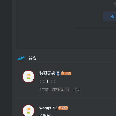
最新
最热
独孤天枫
！！！！！
2年前
回复
河南省许昌市
wangxinli
感谢分享