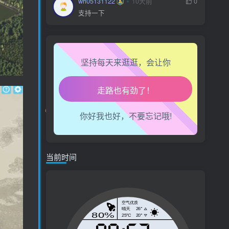
wh05131122
10天前
0
支持一下
坚持每天来逛逛，会让你
生活也美好了！
心情也舒畅了！
你好我也好，不要忘记哦!
走路也有劲了！
腿也不痛了！
当前时间
腰也不酸了！
工作也轻松了！