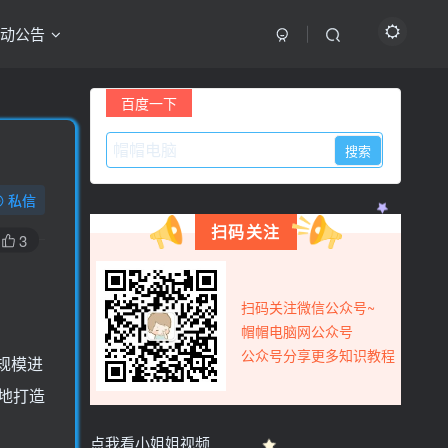
动公告
最新评论
百度一下
用户17326585
3天前
0
怎么一直提示更新
私信
用户77615442
5天前
0
扫码关注
看看隐藏内容
3
yjmfwxf
7天前
0
666666666666666666666666
扫码关注微信公众号~
yjmfwxf
8天前
0
帽帽电脑网公众号
如何下载
公众号分享更多知识教程
规模进
用户15815492
8天前
0
地打造
获取一下资源
点我看小姐姐视频
wh05131122
10天前
0