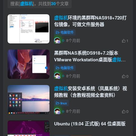
搜索[
虚拟机
]，共找到
30
个文章
虚拟机
环境的黑群晖NAS918+720打
包镜像，可做文件服务器
电脑软件
8个月前
1
黑群晖NAS系统DS918+7.2版本
VMware Workstation桌面版
虚拟机
版本
电脑软件
8个月前
0
虚拟机
安装安卓系统（凤凰系统）视
频教程（含教程视频全套资料）
linux
8个月前
0
Ubuntu (19.04 正式版) 64 位桌面版