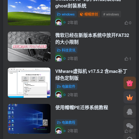
ghost封装系统
windows
帽帽原创
# windows
2年前
0
微软已经在新版本系统中放开FAT32
的大小限制
科技资讯
2年前
1
VMware虚拟机 v17.5.2 含mac补丁
绿色定制版
电脑软件
2年前
0
使用帽帽PE迁移系统教程
电脑教程
2年前
0