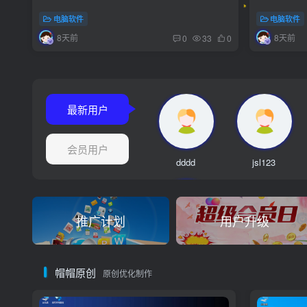
电脑软件
电脑软件
8天前
8天前
0
33
0
最新用户
会员用户
dddd
jsl123
推广计划
用户升级
真真假假wc
帽帽原创
twahz
赵利中
原创优化制作