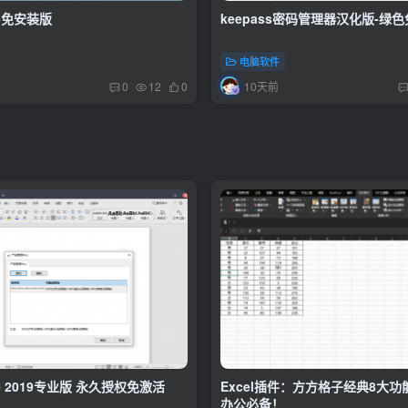
-免安装版
keepass密码管理器汉化版-绿
电脑软件
10天前
0
12
0
ice 2019专业版 永久授权免激活
Excel插件：方方格子经典8大
办公必备！