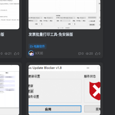
件版
发票批量打印工具-免安装版
电脑软件
9天前
0
21
0
0
20
0