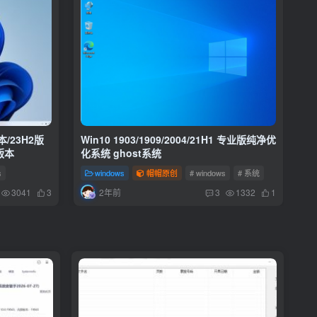
版本/23H2版
Win10 1903/1909/2004/21H1 专业版纯净优
wi
版本
化系统 ghost系统
成
s
windows
帽帽原创
# windows
# 系统
2年前
3041
3
3
1332
1