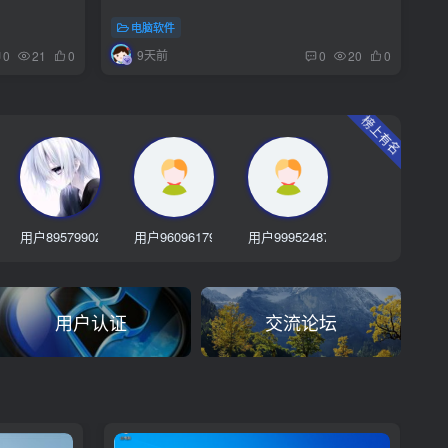
电脑软件
9天前
0
21
0
0
20
0
榜上有名
用户89579902
用户96096179
用户99952487
用户认证
交流论坛
xinqi8888
东耀电子科技