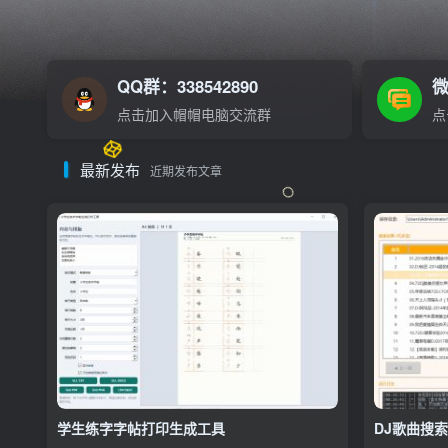
QQ群：338542890
微
点击加入帽帽电脑交流群
点
最新发布
近期发布文章
学生练字字帖打印生成工具
DJ歌曲搜