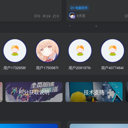
电脑软件
9天前
0
24
0
用户17326585
用户17509876
用户20919764
用户40774648
积分获取说明
技术支持
用户51347482
用户52703050
夜猫
『♝遥♚逑♝』