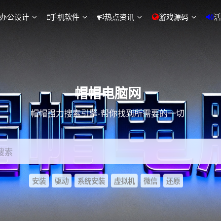
办公设计
手机软件
热点资讯
游戏源码
活
帽帽电脑网
帽帽强力搜索引擎-帮你找到所需要的一切
搜索
安装
驱动
系统安装
虚拟机
微信
还原